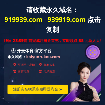
欢迎访问乐竞电子(中国)有限公司官网！
公司首页
关于我们
旅行
您的位置：
首页
>
旅行家乐竞电子(中国)有限公司官网
>
旅行家