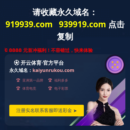
欢迎访问乐竞电子(中国)有限公司官网！
公司首页
关于我们
旅行
您的位置：
首页
>
新闻资讯
>
详情
乐竞电子(中国)有限公司官
发布日期
春风清拂盈盈的心事，流水静听心灵的声音，四月的天
看这最美人间四月天！