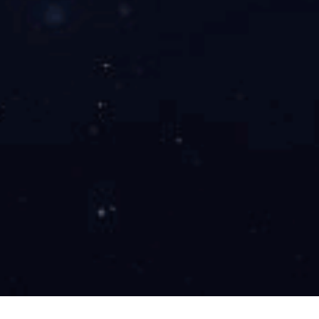
你还在担心拖挂乐竞电子(中国)有限公司官网合法上路吗？
喜顺隆双轴拖挂乐竞电子(中国)有限公司官网解析
关于我们
喜顺旅居车
挂车
关于我们