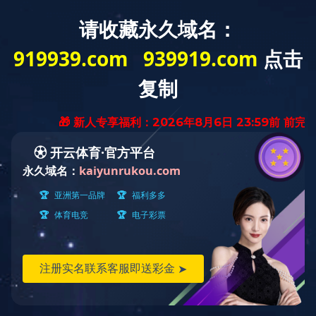
欢迎访问乐竞电子(中国)有限公司官网！
公司首页
关于我们
旅行
您的位置：
首页
>
挂车系列
>
详情
发布日期