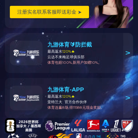
上一篇：
箱式半挂车
文章推荐
箱式半挂车
平板自卸半挂车
集装箱式挂车
集装箱式半挂车
高低式半挂车