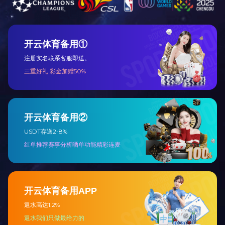
关于我们
喜顺旅居车
挂车
关于我们